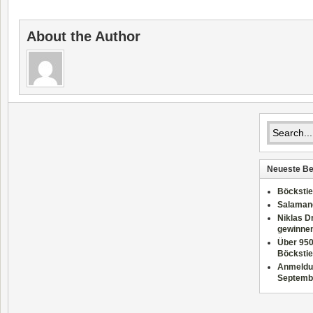
About the Author
Neueste Be
Böckstie
Salamand
Niklas D
gewinnen
Über 950
Böckstie
Anmeldun
Septemb